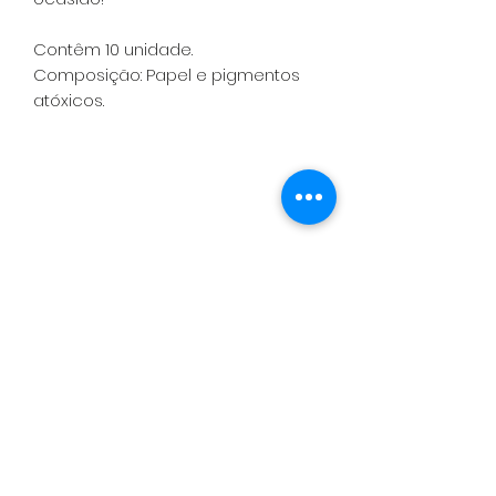
Contêm 10 unidade.
Composição: Papel e pigmentos
atóxicos.
Política de Entrega, Troca, Devolução
e Reembolso
Contato