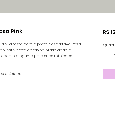
osa Pink
R$ 1
à sua festa com o prato descartável rosa
Quant
ião, este prato combina praticidade e
licado e elegante para suas refeições.
os atóxicos