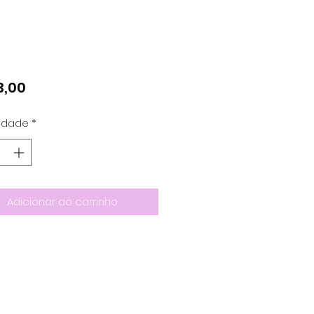
Preço
3,00
idade
*
Adicionar ao carrinho