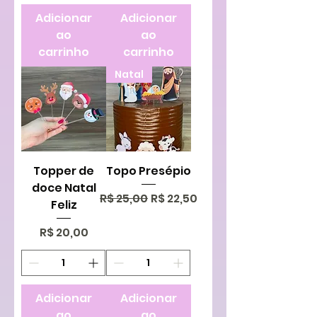
Adicionar
Adicionar
ao
ao
carrinho
carrinho
Natal
Topper de
Topo Presépio
doce Natal
Preço normal
Preço promocional
R$ 25,00
R$ 22,50
Feliz
Preço
R$ 20,00
Adicionar
Adicionar
ao
ao