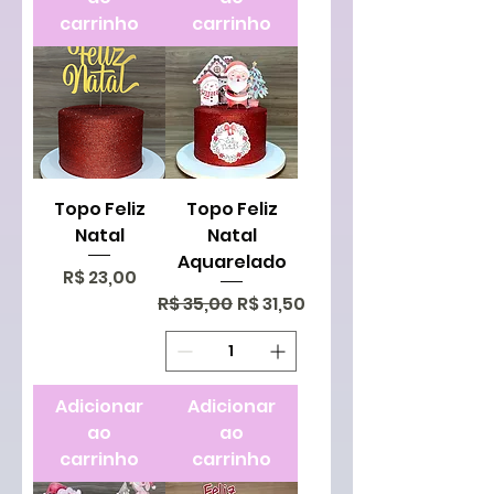
carrinho
carrinho
Topo Feliz
Topo Feliz
Natal
Natal
Aquarelado
Preço
R$ 23,00
Preço normal
Preço promocional
R$ 35,00
R$ 31,50
Adicionar
Adicionar
ao
ao
carrinho
carrinho