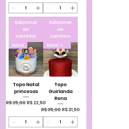
Adicionar
Adicionar
ao
ao
carrinho
carrinho
Natal
Natal, 100%scrap
Topo Natal
Topo
princesas
Guirlanda
Rena
Preço normal
Preço promocional
R$ 25,00
R$ 22,50
Preço normal
Preço promocional
R$ 35,00
R$ 31,50