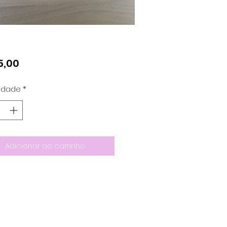
Preço
5,00
idade
*
Adicionar ao carrinho