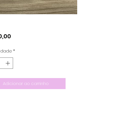
Preço
0,00
idade
*
Adicionar ao carrinho