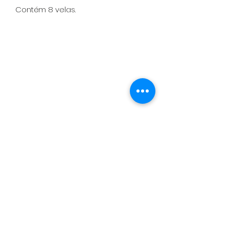
Contém 8 velas.
Política de Entrega, Troca, Devolução
e Reembolso
Contato